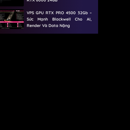
VPS GPU RTX PRO 4500 32Gb –
Sức Mạnh Blackwell Cho AI,
Render Và Data Nặng