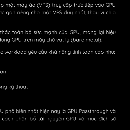
p một máy ảo (VPS) truy cập trực tiếp vào GPU
ợc gán riêng cho một VPS duy nhất, thay vì chia
 thác toàn bộ sức mạnh của GPU, mang lại hiệu
dụng GPU trên máy chủ vật lý (bare metal).
ác workload yêu cầu khả năng tính toán cao như:
ion
ỏng kỹ thuật
U phổ biến nhất hiện nay là GPU Passthrough và
ó cách phân bổ tài nguyên GPU và mục đích sử