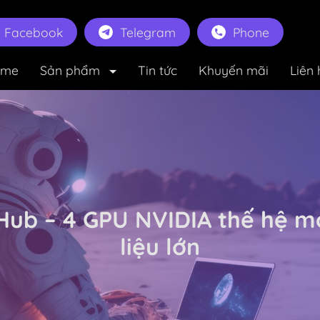
Facebook
Telegram
Phone
ome
Sản phẩm
Tin tức
Khuyến mãi
Liên 
Hub – 4 GPU NVIDIA thế hệ mới
liệu lớn