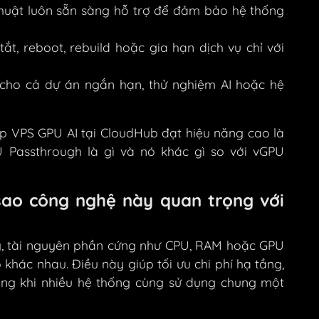
huật luôn sẵn sàng hỗ trợ để đảm bảo hệ thống
t, reboot, rebuild hoặc gia hạn dịch vụ chỉ với
cho cả dự án ngắn hạn, thử nghiệm AI hoặc hệ
p VPS GPU AI tại CloudHub đạt hiệu năng cao là
Passthrough là gì và nó khác gì so với vGPU
sao công nghệ này quan trọng với
g, tài nguyên phần cứng như CPU, RAM hoặc GPU
khác nhau. Điều này giúp tối ưu chi phí hạ tầng,
ăng khi nhiều hệ thống cùng sử dụng chung một