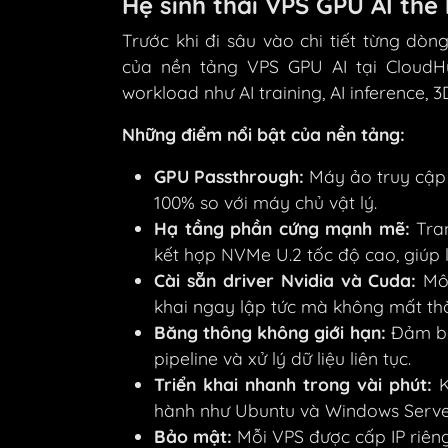
Hệ sinh thái VPS GPU AI thế
Trước khi đi sâu vào chi tiết từng dò
của nền tảng VPS GPU AI tại CloudHu
workload như AI training, AI inference, 3
Những điểm nổi bật của nền tảng:
GPU Passthrough:
Máy ảo truy cập 
100% so với máy chủ vật lý.
Hạ tầng phần cứng mạnh mẽ:
Tran
kết hợp NVMe U.2 tốc độ cao, giúp l
Cài sẵn driver Nvidia và Cuda:
Môi
khai ngay lập tức mà không mất thời
Băng thông không giới hạn:
Đảm bảo
pipeline và xử lý dữ liệu liên tục.
Triển khai nhanh trong vài phút:
K
hành như Ubuntu và Windows Serve
Bảo mật:
Mỗi VPS được cấp IP riên