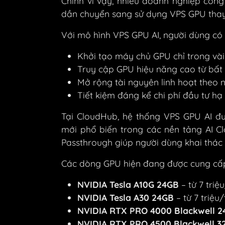
Chính vì vậy, nhiều doanh nghiệp côn
dần chuyển sang sử dụng VPS GPU thay 
Với mô hình VPS GPU AI, người dùng có 
Khởi tạo máy chủ GPU chỉ trong vài
Truy cập GPU hiệu năng cao từ bất
Mở rộng tài nguyên linh hoạt theo 
Tiết kiệm đáng kể chi phí đầu tư h
Tại CloudHub, hệ thống VPS GPU AI đư
mới phổ biến trong các nền tảng AI C
Passthrough giúp người dùng khai thác 
Các dòng GPU hiện đang được cung cấ
NVIDIA Tesla A10G 24GB
– từ 7 tri
NVIDIA Tesla A30 24GB
– từ 7 triệu
NVIDIA RTX PRO 4000 Blackwell 
NVIDIA RTX PRO 4500 Blackwell 3