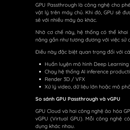
GPU Passthrough là công nghệ cho phé
vật lý trên máy chủ. Khi đó, GPU sẽ đư
sẻ với nhiều máy ảo khác.
Nhờ cơ chế này, hệ thống có thể khai
năng gần như tương đương với việc sử 
Điều này đặc biệt quan trọng đối với c
Huấn luyện mô hình Deep Learning
Chạy hệ thống AI inference product
Render 3D / VFX
Xử lý video, dữ liệu lớn hoặc mô ph
So sánh GPU Passthrough và vGPU
GPU Cloud và hai công nghệ ảo hóa GP
vGPU (Virtual GPU). Mỗi công nghệ c
dụng khác nhau.