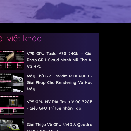
ài viết khác
VPS GPU Tesla A30 24Gb – Giải
Pháp GPU Cloud Mạnh Mẽ Cho AI
Và HPC
Máy Chủ GPU Nvidia RTX 6000 -
Giải Pháp Cho Rendering Và Học
Máy
VPS GPU NVIDIA Tesla V100 32GB
- Siêu GPU Trí Tuệ Nhân Tạo!
Giới Thiệu Về GPU NVIDIA Quadro
RTX 6000 24GB