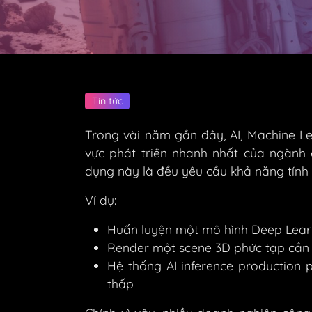
Tin tức
Trong vài năm gần đây, AI, Machine L
vực phát triển nhanh nhất của ngành
dụng này là đều yêu cầu khả năng tính 
Ví dụ:
Huấn luyện một mô hình Deep Learn
Render một scene 3D phức tạp cần 
Hệ thống AI inference production p
thấp