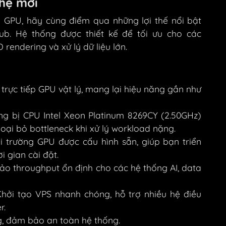
 hệ mới
ng GPU, hãy cùng điểm qua những lợi thế nổi bật
b. Hệ thống được thiết kế để tối ưu cho các
D rendering và xử lý dữ liệu lớn.
trực tiếp GPU vật lý, mang lại hiệu năng gần như
g bị CPU Intel Xeon Platinum 8269CY (2.50GHz)
oại bỏ bottleneck khi xử lý workload nặng.
 trường GPU được cấu hình sẵn, giúp bạn triển
 gian cài đặt.
 throughput ổn định cho các hệ thống AI, data
hởi tạo VPS nhanh chóng, hỗ trợ nhiều hệ điều
r.
g, đảm bảo an toàn hệ thống.