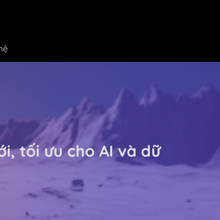
hệ
, tối ưu cho AI và dữ