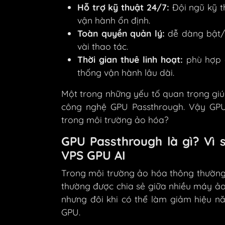
Hỗ trợ kỹ thuật 24/7:
Đội ngũ kỹ t
vận hành ổn định.
Toàn quyền quản lý:
dễ dàng bật/tắ
vài thao tác.
Thời gian thuê linh hoạt:
phù hợp 
thống vận hành lâu dài.
Một trong những yếu tố quan trọng giú
công nghệ GPU Passthrough. Vậy GPU 
trong môi trường ảo hóa?
GPU Passthrough là gì? Vì 
VPS GPU AI
Trong môi trường ảo hóa thông thườn
thường được chia sẻ giữa nhiều máy ảo 
nhưng đôi khi có thể làm giảm hiệu n
GPU.