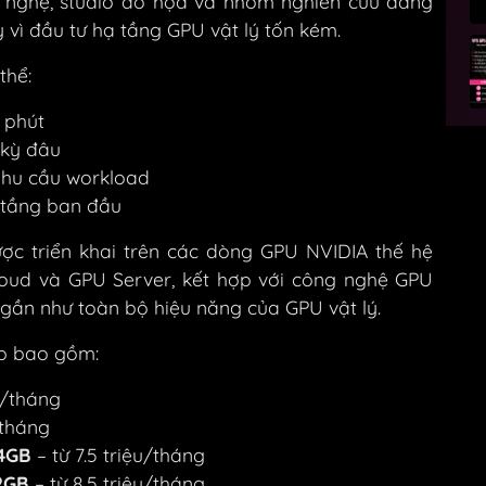
g nghệ, studio đồ họa và nhóm nghiên cứu đang
vì đầu tư hạ tầng GPU vật lý tốn kém.
thể:
 phút
 kỳ đâu
nhu cầu workload
ạ tầng ban đầu
ợc triển khai trên các dòng GPU NVIDIA thế hệ
loud và GPU Server, kết hợp với công nghệ GPU
gần như toàn bộ hiệu năng của GPU vật lý.
p bao gồm:
ệu/tháng
/tháng
24GB
– từ 7.5 triệu/tháng
2GB
– từ 8.5 triệu/tháng