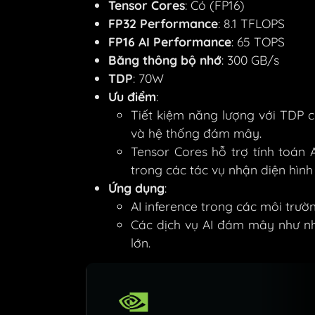
Tensor Cores
: Có (FP16)
FP32 Performance
: 8.1 TFLOPS
FP16 AI Performance
: 65 TOPS
Băng thông bộ nhớ
: 300 GB/s
TDP
: 70W
Ưu điểm
:
Tiết kiệm năng lượng với TDP c
và hệ thống đám mây.
Tensor Cores hỗ trợ tính toán 
trong các tác vụ nhận diện hình 
Ứng dụng
:
AI inference trong các môi trườ
Các dịch vụ AI đám mây như nhậ
lớn.