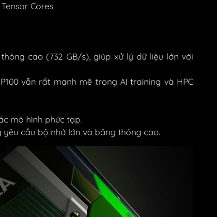
 Tensor Cores
ng cao (732 GB/s), giúp xử lý dữ liệu lớn với
 P100 vẫn rất mạnh mẽ trong AI training và HPC
các mô hình phức tạp.
yêu cầu bộ nhớ lớn và băng thông cao.