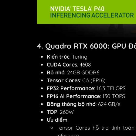
4. Quadro RTX 6000: GPU Đ
Kiến trúc
: Turing
CUDA Cores
: 4608
Bộ nhớ
: 24GB GDDR6
Tensor Cores
: Có (FP16)
FP32 Performance
: 16.3 TFLOPS
FP16 AI Performance
: 130 TOPS
Băng thông bộ nhớ
: 624 GB/s
TDP
: 260W
Ưu điểm
:
Tensor Cores hỗ trợ tính toán 
inference.