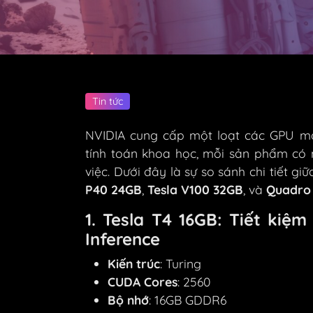
Tin tức
NVIDIA cung cấp một loạt các GPU mạ
tính toán khoa học, mỗi sản phẩm có 
việc. Dưới đây là sự so sánh chi tiết g
P40 24GB
,
Tesla V100 32GB
, và
Quadro
1. Tesla T4 16GB: Tiết kiệ
Inference
Kiến trúc
: Turing
CUDA Cores
: 2560
Bộ nhớ
: 16GB GDDR6