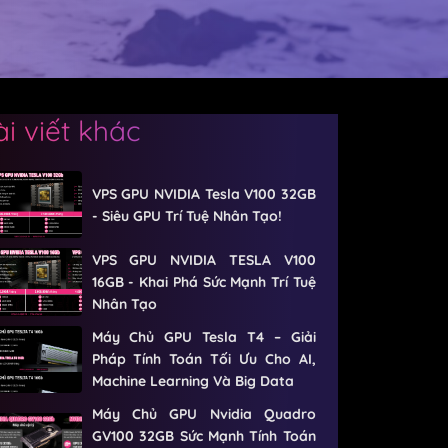
ài viết khác
VPS GPU NVIDIA Tesla V100 32GB
- Siêu GPU Trí Tuệ Nhân Tạo!
VPS GPU NVIDIA TESLA V100
16GB - Khai Phá Sức Mạnh Trí Tuệ
Nhân Tạo
Máy Chủ GPU Tesla T4 – Giải
Pháp Tính Toán Tối Ưu Cho AI,
Machine Learning Và Big Data
Máy Chủ GPU Nvidia Quadro
GV100 32GB Sức Mạnh Tính Toán