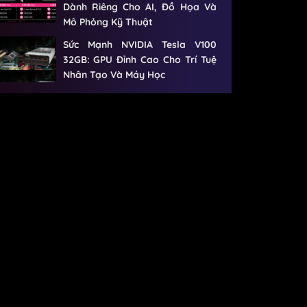
Dành Riêng Cho AI, Đồ Họa Và
Mô Phỏng Kỹ Thuật
Sức Mạnh NVIDIA Tesla V100
32GB: GPU Đỉnh Cao Cho Trí Tuệ
Nhân Tạo Và Máy Học