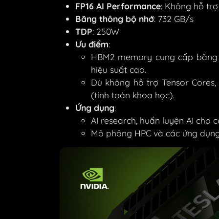
FP16 AI Performance
: Không hỗ trợ
Băng thông bộ nhớ
: 732 GB/s
TDP
: 250W
Ưu điểm
:
HBM2 memory cung cấp băng thô
hiệu suất cao.
Dù không hỗ trợ Tensor Cores,
(tính toán khoa học).
Ứng dụng
:
AI research, huấn luyện AI cho 
Mô phỏng HPC và các ứng dụng 