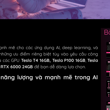
B
nh mẽ cho các ứng dụng AI, deep learning, và
những ưu điểm riêng biệt tùy vào yêu cầu công
iữa các GPU
Tesla T4 16GB,
Tesla P100 16GB
,
Tesla
 RTX 6000 24GB
để bạn dễ dàng lựa chọn.
m năng lượng và mạnh mẽ trong AI