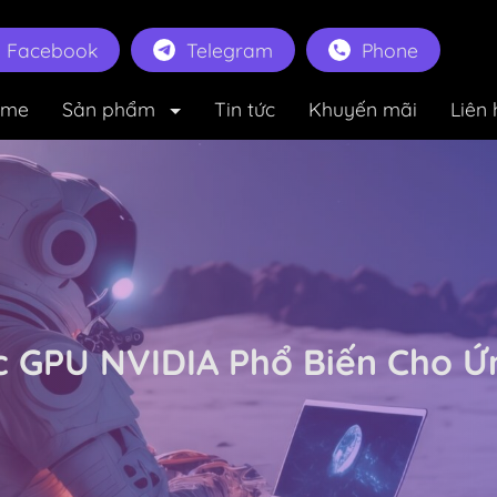
Facebook
Telegram
Phone
ome
Sản phẩm
Tin tức
Khuyến mãi
Liên 
ác GPU NVIDIA Phổ Biến Cho Ứ