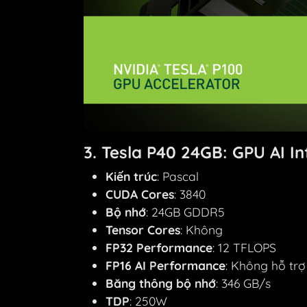
3. Tesla P40 24GB: GPU AI I
Kiến trúc
: Pascal
CUDA Cores
: 3840
Bộ nhớ
: 24GB GDDR5
Tensor Cores
: Không
FP32 Performance
: 12 TFLOPS
FP16 AI Performance
: Không hỗ trợ
Băng thông bộ nhớ
: 346 GB/s
TDP
: 250W