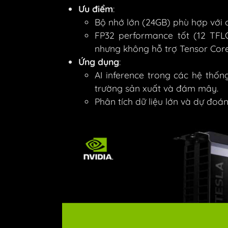
Ưu điểm
:
Bộ nhớ lớn (24GB) phù hợp với 
FP32 performance tốt (12 TFLO
nhưng không hỗ trợ Tensor Core
Ứng dụng
:
AI inference trong các hệ thốn
trường sản xuất và đám mây.
Phân tích dữ liệu lớn và dự đoán