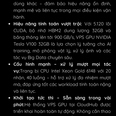
dùng khác – đảm bảo hiệu năng ổn định,
mạnh mẽ và liên tục trong mọi điều kiện vận
hành.
Hiệu năng tính toán vượt trội:
Với 5.120 lõi
CUDA, bộ nhớ HBM2 dung lượng 32GB và
băng thông lên tới 900 GB/s, VPS GPU NVIDIA
Tesla V100 32GB là lựa chọn lý tưởng cho AI
training, mô phỏng vật lý, xử lý ảnh và các
tác vụ Big Data chuyên sâu.
Cấu hình mạnh – xử lý mượt mọi tác
vụ:
Trang bị CPU Intel Xeon Gold 6148 với 20
nhân, 40 luồng – hỗ trợ xử lý đa nhiệm mượt
mà, đáp ứng tốt các workload tính toán nặng
và liên tục.
Khởi tạo tức thì – Sẵn sàng trong vài
phút:
Hệ thống VPS GPU tại CloudHub được
triển khai hoàn toàn tự động. Không cần thao