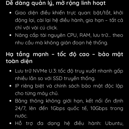
Dễ dàng quản lý, mở rộng linh hoạt
Giao diện điều khiển trực quan: bật/tắt, khởi
động lại, cài lại hệ điều hành, gia hạn – tất cả
chỉ với vài cú click.
Nâng cấp tài nguyên CPU, RAM, lưu trữ… theo
nhu cầu mà không gián đoạn hệ thống.
Hạ tầng mạnh – tốc độ cao – bảo mật
toàn diện
Lưu trữ NVMe U.3: tốc độ truy xuất nhanh gấp
nhiều lần so với SSD truyền thống.
IP riêng biệt và chính sách bảo mật độc lập
cho từng máy chủ.
Băng thông không giới hạn, kết nối ổn định
24/7, lên đến 1Gbps quốc tế, 10Gbps trong
nước.
Hỗ trợ đa dạng hệ điều hành: Ubuntu,