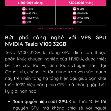
Bứt phá công nghệ với VPS GPU
NVIDIA Tesla V100 32GB
Tesla V100 32GB là dòng GPU đỉnh cao thuộc
phân khúc chuyên nghiệp của NVIDIA, được thiết
kế cho các tác vụ tính toán chuyên sâu. Tại
CloudHub, chúng tôi tận dụng trọn vẹn sức mạnh
này trên nền tảng hạ tầng hiện đại, giúp bạn khai
thác 100% hiệu năng của GPU mà không gặp bất
kỳ giới hạn nào.
Toàn quyền hiệu suất GPU:
Khai thác 100% tài
nguyên GPU mà không chia sẻ với người