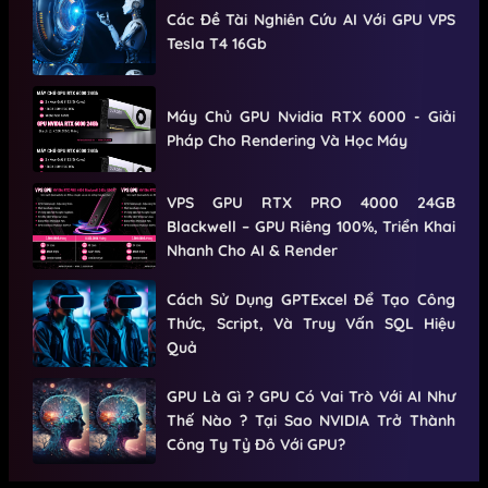
Các Đề Tài Nghiên Cứu AI Với GPU VPS
Tesla T4 16Gb
Máy Chủ GPU Nvidia RTX 6000 - Giải
Pháp Cho Rendering Và Học Máy
VPS GPU RTX PRO 4000 24GB
Blackwell – GPU Riêng 100%, Triển Khai
Nhanh Cho AI & Render
Cách Sử Dụng GPTExcel Để Tạo Công
Thức, Script, Và Truy Vấn SQL Hiệu
Quả
GPU Là Gì ? GPU Có Vai Trò Với AI Như
Thế Nào ? Tại Sao NVIDIA Trở Thành
Công Ty Tỷ Đô Với GPU?