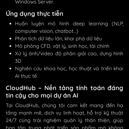
Windows Server.
Ứng dụng thực tiễn
Huấn luyện mô hình deep learning (NLP,
computer vision, chatbot…)
Phân tích dữ liệu lớn, khai phá dữ liệu
Mô phỏng CFD, vật lý, sinh học, tài chính
Xử lý ảnh/video độ phân giải cao, dựng hình
3D
Nghiên cứu khoa học, học thuật và triển khai
AI thực tế
CloudHub – Nền tảng tính toán đáng
tin cậy cho mọi dự án AI
Tại CloudHub, chúng tôi cam kết mang đến hạ
tầng mạnh mẽ, dịch vụ linh hoạt, hỗ trợ kỹ thuật
24/7 cùng trải nghiệm quản lý thân thiện, giúp
bạn tập trung phát triển sản phẩm mà không