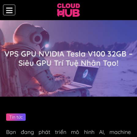
VPS GPU NVIDIA Tesla V100 32GB –
Siêu GPU Trí Tuệ Nhân Tạo!
Tin tức
Bạn đang phát triển mô hình AI, machine