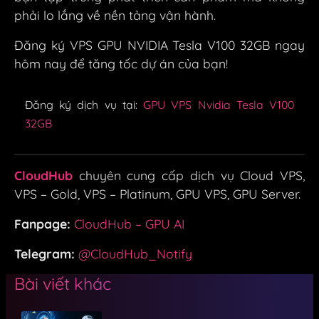
phải lo lắng về nền tảng vận hành.
Đăng ký VPS GPU NVIDIA Tesla V100 32GB ngay
hôm nay để tăng tốc dự án của bạn!
Đăng ký dịch vụ tại:
GPU VPS Nvidia Tesla V100
32GB
CloudHub
chuyên cung cấp dịch vụ Cloud VPS,
VPS – Gold, VPS – Platinum, GPU VPS, GPU Server.
Fanpage:
CloudHub – GPU AI
Telegram:
@CloudHub_Notify
Bài viết khác