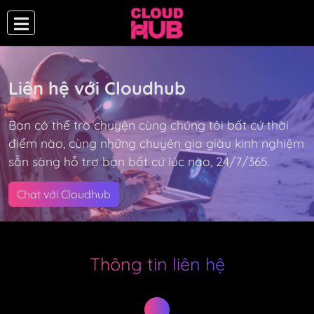
Liên hệ với Cloudhub
Bạn có thể trò chuyện cùng chúng tôi bất cứ thời
điểm nào, cùng những chuyên gia giàu kinh nghiệm
sẵn sàng hỗ trợ bạn bất cứ lúc nào, 24/7/365.
Chat với Cloudhub
Thông tin liên hệ