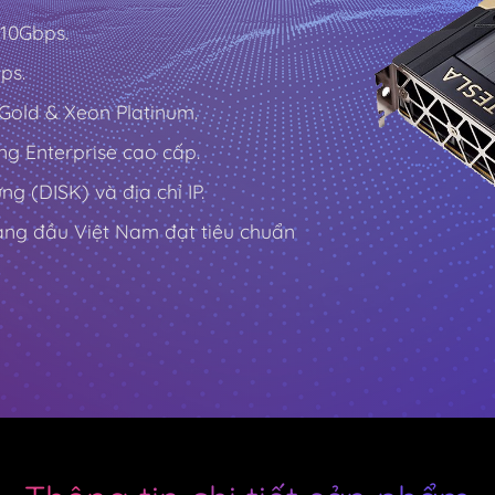
10Gbps.
ps.
 Gold & Xeon Platinum.
ng Enterprise cao cấp.
g (DISK) và địa chỉ IP.
àng đầu Việt Nam đạt tiêu chuẩn