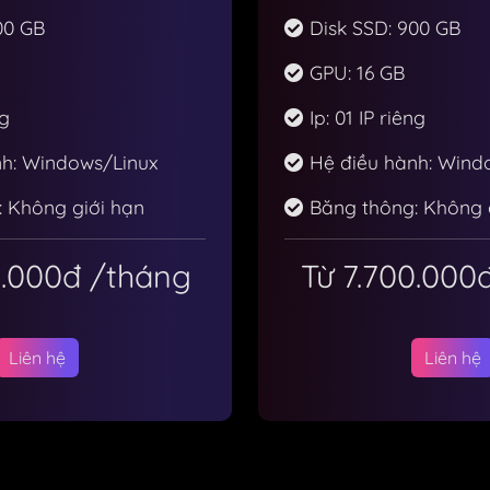
00 GB
Disk SSD: 900 GB
GPU: 16 GB
ng
Ip: 01 IP riêng
h: Windows/Linux
Hệ điều hành: Wind
 Không giới hạn
Băng thông: Không 
0.000đ
/tháng
Từ 7.700.000
Liên hệ
Liên hệ