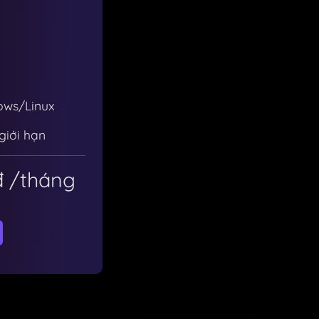
ows/Linux
giới hạn
đ
/tháng