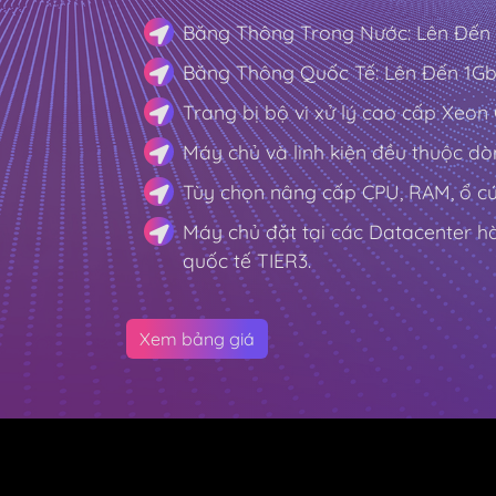
Băng Thông Trong Nước: Lên Đến 
Băng Thông Quốc Tế: Lên Đến 1Gb
Trang bị bộ vi xử lý cao cấp Xeon
Máy chủ và linh kiện đều thuộc dò
Tùy chọn nâng cấp CPU, RAM, ổ cứn
Máy chủ đặt tại các Datacenter h
quốc tế TIER3.
Xem bảng giá