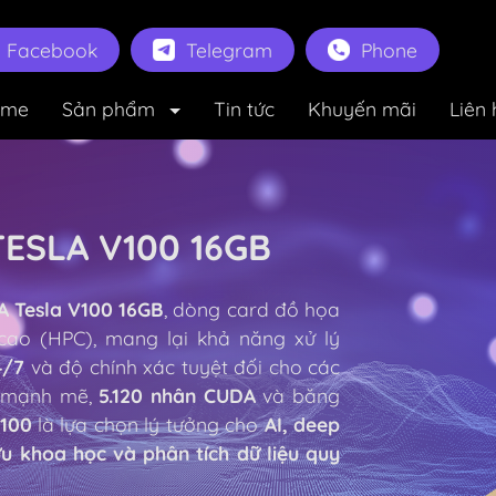
Facebook
Telegram
Phone
ome
Sản phẩm
Tin tức
Khuyến mãi
Liên 
ESLA V100 16GB
A Tesla V100 16GB
, dòng card đồ họa
cao (HPC), mang lại khả năng xử lý
/7
và độ chính xác tuyệt đối cho các
a
mạnh mẽ,
5.120 nhân CUDA
và băng
V100
là lựa chọn lý tưởng cho
AI, deep
u khoa học và phân tích dữ liệu quy