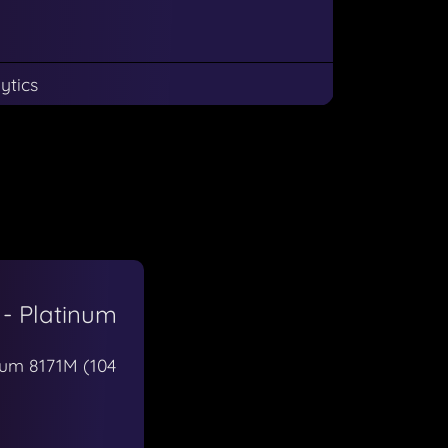
ytics
 - Platinum
num 8171M (104