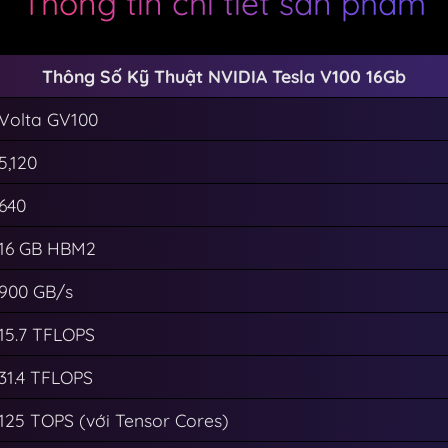
Thông tin chi tiết sản phẩm
Thông Số Kỹ Thuật NVIDIA Tesla V100 16Gb
Volta GV100
5,120
640
16 GB HBM2
900 GB/s
15.7 TFLOPS
31.4 TFLOPS
125 TOPS (với Tensor Cores)