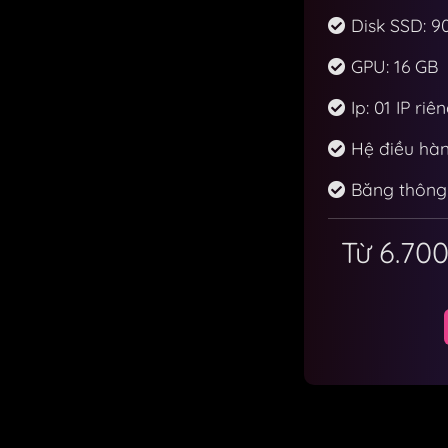
Disk SSD: 9
GPU: 16 GB
Ip: 01 IP riê
Hệ điều hàn
Băng thông:
Từ 6.70