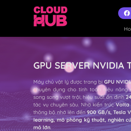
H
GPU SERVER NVIDIA T
Máy chủ vật lý được trang bị
GPU NVIDI
chuyên dụng cho tính toán hiệu năng 
song song vượt trội, hiệu suất ổn định
24
tác vụ chuyên sâu. Nhờ kiến trúc
Volt
thông bộ nhớ lên đến
900 GB/s, Tesla 
learning, mô phỏng kỹ thuật, nghiên cứ
mô lớn
.