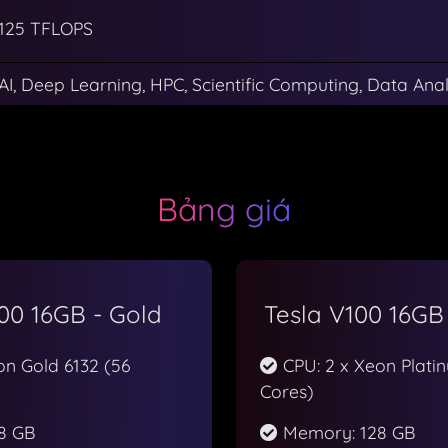
125 TFLOPS
AI, Deep Learning, HPC, Scientific Computing, Data Anal
Bảng giá
00 16GB - Gold
Tesla V100 16GB
on Gold 6132 (56
CPU: 2 x Xeon Plati
Cores)
8 GB
Memory: 128 GB