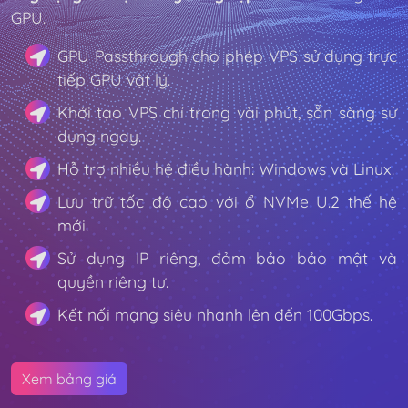
GPU.
GPU Passthrough cho phép VPS sử dụng trực
tiếp GPU vật lý.
Khởi tạo VPS chỉ trong vài phút, sẵn sàng sử
dụng ngay.
Hỗ trợ nhiều hệ điều hành: Windows và Linux.
Lưu trữ tốc độ cao với ổ NVMe U.2 thế hệ
mới.
Sử dụng IP riêng, đảm bảo bảo mật và
quyền riêng tư.
Kết nối mạng siêu nhanh lên đến 100Gbps.
Xem bảng giá