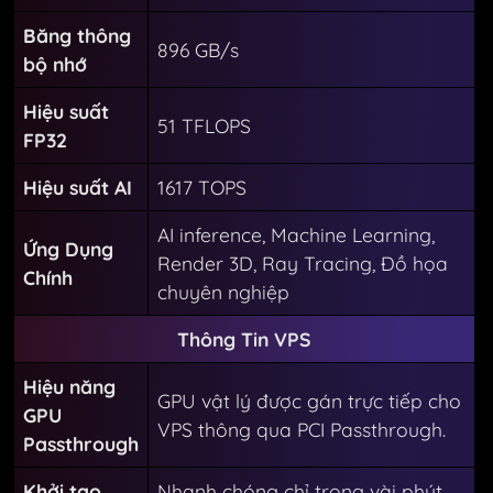
Băng thông
896 GB/s
bộ nhớ
Hiệu suất
51 TFLOPS
FP32
Hiệu suất AI
1617 TOPS
AI inference, Machine Learning,
Ứng Dụng
Render 3D, Ray Tracing, Đồ họa
Chính
chuyên nghiệp
Thông Tin VPS
Hiệu năng
GPU vật lý được gán trực tiếp cho
GPU
VPS thông qua PCI Passthrough.
Passthrough
Khởi tạo
Nhanh chóng chỉ trong vài phút