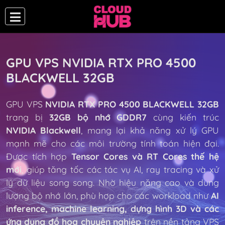
GPU VPS NVIDIA RTX PRO 4500
BLACKWELL 32GB
GPU VPS
NVIDIA RTX PRO 4500 BLACKWELL 32GB
trang bị
32GB bộ nhớ GDDR7
cùng kiến trúc
NVIDIA Blackwell
, mang lại khả năng xử lý GPU
mạnh mẽ cho các môi trường tính toán hiện đại.
Được tích hợp
Tensor Cores và RT Cores thế hệ
mới
, giúp tăng tốc các tác vụ AI, ray tracing và xử
lý dữ liệu song song. Nhờ hiệu năng cao và dung
lượng bộ nhớ lớn, phù hợp cho các workload như
AI
inference, machine learning, dựng hình 3D và các
ứng dụng đồ họa chuyên nghiệp
trên nền tảng VPS