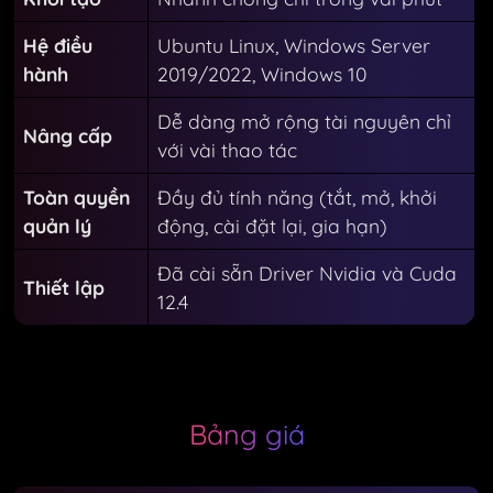
Hệ điều
Ubuntu Linux, Windows Server
hành
2019/2022, Windows 10
Dễ dàng mở rộng tài nguyên chỉ
Nâng cấp
với vài thao tác
Toàn quyền
Đầy đủ tính năng (tắt, mở, khởi
quản lý
động, cài đặt lại, gia hạn)
Đã cài sẵn Driver Nvidia và Cuda
Thiết lập
12.4
Bảng giá