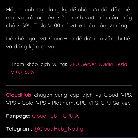
Hãy nhanh tay đăng ký để nhận ưu đãi đặc biệt
này và trải nghiệm sức mạnh vượt trội của máy
chủ 2 GPU Tesla V100 chỉ với 6 triệu đồng/tháng.
Liên hệ ngay với CloudHub để được tư vấn chi tiết
và đăng ký dịch vụ.
Tham khảo dịch vụ tại:
GPU Server Nvidia Tesla
V100 16Gb
CloudHub
chuyên cung cấp dịch vụ Cloud VPS,
VPS – Gold, VPS – Platinum, GPU VPS, GPU Server.
Fanpage:
CloudHub – GPU AI
Telegram:
@CloudHub_Notify