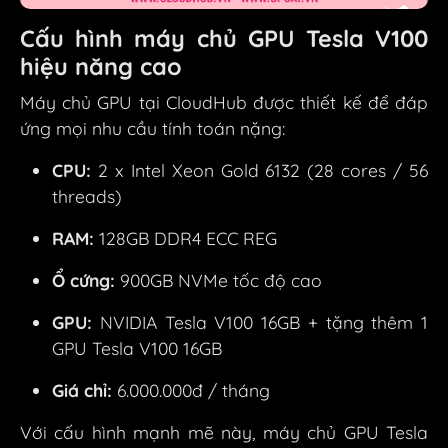
Cấu hình máy chủ GPU Tesla V100
hiệu năng cao
Máy chủ GPU tại CloudHub được thiết kế để đáp
ứng mọi nhu cầu tính toán nặng:
CPU:
2 x Intel Xeon Gold 6132 (28 cores / 56
threads)
RAM:
128GB DDR4 ECC REG
Ổ cứng:
900GB NVMe tốc độ cao
GPU:
NVIDIA Tesla V100 16GB + tặng thêm 1
GPU Tesla V100 16GB
Giá chỉ:
6.000.000đ / tháng
Với cấu hình mạnh mẽ này, máy chủ GPU Tesla