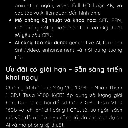
animation ngắn, video Full HD hoặc 4K, và
các tác vụ AI liên quan đến hình ảnh.
Mô phỏng kỹ thuật và khoa học:
CFD, FEM,
mô phỏng vật lý hoặc các tính toán kỹ thuật
số yêu cầu GPU.
AI sáng tạo nội dung:
generative AI, tạo hình
ảnh/video, enhancement và nội dung tương
tác.
Ưu đãi có giới hạn – Sẵn sàng triển
khai ngay
Chương trình “Thuê Máy Chủ 1 GPU – Nhận Thêm
1 GPU Tesla V100 16GB” áp dụng số lượng giới
hạn. Đây là cơ hội để sở hữu 2 GPU Tesla V100
16Gb với chi phí chỉ bằng 1 GPU, tối ưu ngân sách
mà vẫn đảm bảo hiệu năng tối đa cho các dự án
AI và mô phỏng kỹ thuật.