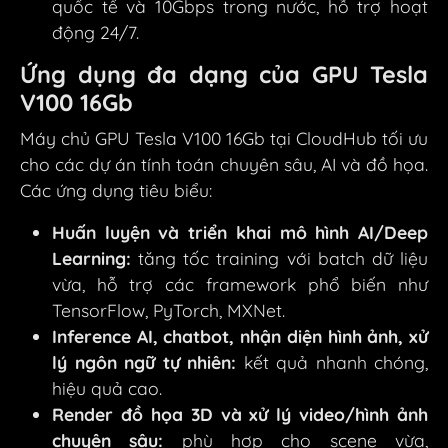
quốc tế và 10Gbps trong nước, hỗ trợ hoạt
động 24/7.
Ứng dụng đa dạng của GPU Tesla
V100 16Gb
Máy chủ GPU Tesla V100 16Gb tại CloudHub tối ưu
cho các dự án tính toán chuyên sâu, AI và đồ họa.
Các ứng dụng tiêu biểu:
Huấn luyện và triển khai mô hình AI/Deep
Learning:
tăng tốc training với batch dữ liệu
vừa, hỗ trợ các framework phổ biến như
TensorFlow, PyTorch, MXNet.
Inference AI, chatbot, nhận diện hình ảnh, xử
lý ngôn ngữ tự nhiên:
kết quả nhanh chóng,
hiệu quả cao.
Render đồ họa 3D và xử lý video/hình ảnh
chuyên sâu:
phù hợp cho scene vừa,