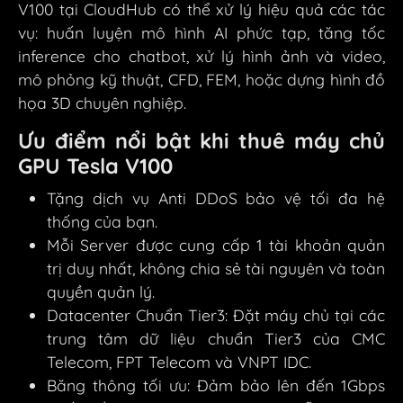
V100 tại CloudHub có thể xử lý hiệu quả các tác
vụ: huấn luyện mô hình AI phức tạp, tăng tốc
inference cho chatbot, xử lý hình ảnh và video,
mô phỏng kỹ thuật, CFD, FEM, hoặc dựng hình đồ
họa 3D chuyên nghiệp.
Ưu điểm nổi bật khi thuê máy chủ
GPU Tesla V100
Tặng dịch vụ Anti DDoS bảo vệ tối đa hệ
thống của bạn.
Mỗi Server được cung cấp 1 tài khoản quản
trị duy nhất, không chia sẻ tài nguyên và toàn
quyền quản lý.
Datacenter Chuẩn Tier3: Đặt máy chủ tại các
trung tâm dữ liệu chuẩn Tier3 của CMC
Telecom, FPT Telecom và VNPT IDC.
Băng thông tối ưu: Đảm bảo lên đến 1Gbps