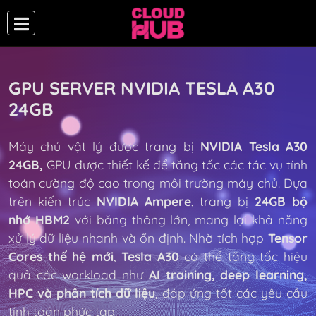
GPU SERVER NVIDIA TESLA A30
24GB
Máy chủ vật lý được trang bị
NVIDIA Tesla A30
24GB,
GPU được thiết kế để tăng tốc các tác vụ tính
toán cường độ cao trong môi trường máy chủ. Dựa
trên kiến trúc
NVIDIA Ampere
, trang bị
24GB bộ
nhớ HBM2
với băng thông lớn, mang lại khả năng
xử lý dữ liệu nhanh và ổn định. Nhờ tích hợp
Tensor
Cores thế hệ mới
,
Tesla A30
có thể tăng tốc hiệu
quả các workload như
AI training, deep learning,
HPC và phân tích dữ liệu
, đáp ứng tốt các yêu cầu
tính toán phức tạp.