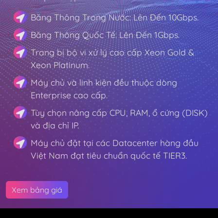
Băng Thông Trong Nước: Lên Đến 10Gbps.
Băng Thông Quốc Tế: Lên Đến 1Gbps.
Trang bị bộ vi xử lý cao cấp Xeon Gold &
Xeon Platinum.
Máy chủ và linh kiện đều thuộc dòng
Enterprise cao cấp.
Tùy chọn nâng cấp CPU, RAM, ổ cứng (DISK)
và địa chỉ IP.
Máy chủ đặt tại các Datacenter hàng đầu
Việt Nam đạt tiêu chuẩn quốc tế TIER3.
Xem bảng giá