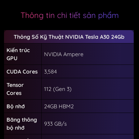
Thông tin chi tiết sản phẩm
Thông Số Kỹ Thuật NVIDIA Tesla A30 24Gb
Kiến trúc
NVIDIA Ampere
GPU
CUDA Cores
3,584
Tensor
112 (Gen 3)
Cores
Bộ nhớ
24GB HBM2
Băng thông
933 GB/s
bộ nhớ