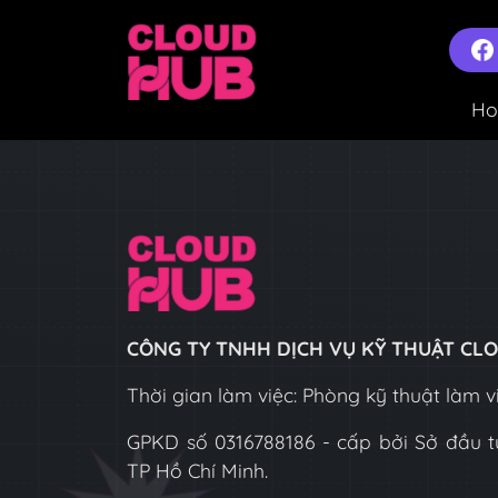
H
CÔNG TY TNHH DỊCH VỤ KỸ THUẬT C
Thời gian làm việc: Phòng kỹ thuật làm vi
GPKD số 0316788186 - cấp bởi Sở đầu t
TP Hồ Chí Minh.