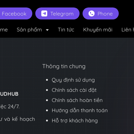
Facebook
Telegram
Phone
ome
Sản phẩm
Tin tức
Khuyến mãi
Liên 
Thông tin chung
Quy định sử dụng
Chính sách cài đặt
LOUDHUB
Chính sách hoàn tiền
ệc 24/7.
Hướng dẫn thanh toán
ư và kế hoạch
Hỗ trợ khách hàng